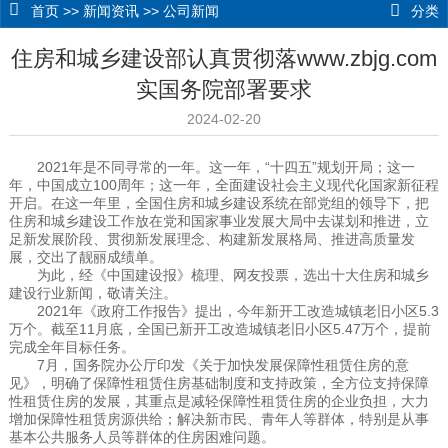
首页
>>
新闻资讯
>>
公司新闻
分类
住房和城乡建设部认真贯彻落www.zbjg.com
实国务院部署要求
2024-02-20
2021年是不同寻常的一年。这一年，“十四五”规划开局；这一
年，中国成立100周年；这一年，全面建设社会主义现代化国家新征程
开启。在这一年里，全国住房和城乡建设系统在部党组的领导下，把
住房和城乡建设工作放在党和国家事业发展大局中去谋划和推进，立
足新发展阶段、贯彻新发展理念、构建新发展格局、推进高质量发
展，交出了靓丽成绩单。
为此，经《中国建设报》梳理、网友投票，选出十大住房和城乡
建设行业新闻，敬请关注。
2021年《政府工作报告》提出，今年新开工改造城镇老旧小区5.3
万个。截至11月底，全国已新开工改造城镇老旧小区5.47万个，提前
完成全年目标任务。
7月，国务院办公厅印发《关于加快发展保障性租赁住房的意
见》，明确了保障性租赁住房基础制度和支持政策，全方位支持保障
性租赁住房的发展，其重点是减轻保障性租赁住房的企业负担，大力
增加保障性租赁房源供给；解决新市民、青年人等群体，特别是从事
基本公共服务人员等群体的住房困难问题。