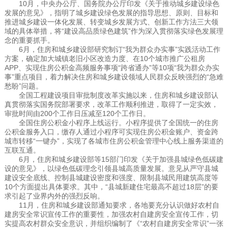
10月，中央办公厅、国务院办公厅印发《关于推动城乡建设绿色
发展的意见》，指明了城乡建设绿色发展的指导思想、原则、目标和
推进城乡建设一体化发展、转变城乡发展方式、创新工作方法三大领
域的具体举措，将“建设高品质绿色建筑”作为深入贯彻落实绿色发展理
念的重要抓手。
6月，住房和城乡建设部研究制订“我为群众办实事”实践活动工作
方案，确定加大城镇老旧小区改造力度、在10个城市推广公租房
APP、实现住房公积金高频服务事项“跨省通办”等10项“我为群众办实
事”重点项目，着力解决住房和城乡建设领域人民群众反映强烈的“急难
愁盼”问题。
全国工程建设项目审批制度改革实施以来，住房和城乡建设部认
真贯彻落实国务院部署要求，改革工作顺利推进，取得了一定实效，
审批时间由200个工作日压减至120个工作日。
全国住房公积金小程序上线运行。小程序提供了全国统一的住房
公积金服务入口，缴存人通过小程序可实现住房公积金账户、资金跨
城市转移“一键办”，实现了各城市住房公积金管理中心线上服务渠道的
互联互通。
6月，住房和城乡建设部等15部门印发《关于加强县城绿色低碳建
设的意见》，以绿色低碳理念引领县城高质量发展。意见从严守县城
建设安全底线、控制县城建设密度和强度、限制县城民用建筑高度等
10个方面提出具体要求。其中，“县城新建住宅最高不超过18层”的要
求引起了业界内外的强烈反响。
11月，住房和城乡建设部通知要求，各地要充分认识做好农村自
建房安全常识宣传工作的重要性，加强农村自建房安全宣传工作，切
实提高农村群众安全意识，并组织编制了《“农村自建房安全常识”一张