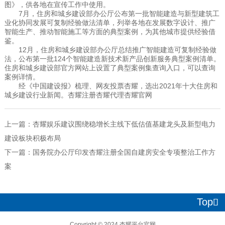
图》，供各地在宣传工作中使用。
7月，住房和城乡建设部办公厅公布第一批智能建造与新型建筑工
业化协同发展可复制经验做法清单，列举各地在发展数字设计、推广
智能生产、推动智能施工等方面的典型案例，为其他城市提供经验借
鉴。
12月，住房和城乡建设部办公厅总结推广智能建造可复制经验做
法，公布第一批124个智能建造新技术新产品创新服务典型案例清单。
住房和城乡建设部官方
网站
上设置了典型案例集查询入口，可以查询
案例详情。
经《中国建设报》梳理、网友投票杏耀，选出2021年十大住房和
城乡建设行业新闻。杏耀注册杏耀代理杏耀官网
上一篇：
杏耀娱乐建议围绕稳增长主线下低估值基建龙头及新型电力
建设板块积极布局
下一篇：
国务院办公厅印发杏耀注册全国自建房安全专项整治工作方
案
Top

Copyright © 2024 杏耀平台官网