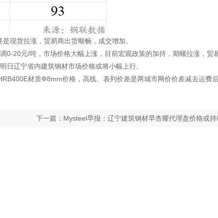
要是现货拉涨，贸易商出货顺畅，成交增加。
-20元/吨，市场价格大幅上涨，目前宏观政策的加持，期螺拉涨，贸
明日辽宁省内建筑钢材市场价格或将小幅上行。
HRB400E材质Ф8mm价格，高线、表列价差是两城市网价价差减去运费
下一篇：Mysteel早报：辽宁建筑钢材早杏耀代理盘价格或持