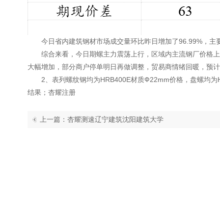
今日省内建筑钢材市场成交量环比昨日增加了96.99%，主
综合来看，今日期螺主力震荡上行，区域内主流钢厂价格上调0
大幅增加，部分商户停单明日再做调整，贸易商情绪回暖，预计
2、表列螺纹钢均为HRB400E材质Ф22mm价格，盘螺均为
结果；
杏耀注册
上一篇：杏耀测速辽宁建筑沈阳建筑大学