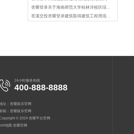
杏耀登录关于海南师范大学桂林洋校区综合体育馆项目建筑设计方案批前公示
苍溪交投杏耀登录建筑取得建筑工程用混凝土保养装置专利提高了装置的适用性
24小时服务热线
400-888-8888
地址：杏耀娱乐官网
邮箱：
杏耀娱乐官网
Copyright © 2024 杏耀平台官网
xml地图
杏耀官网