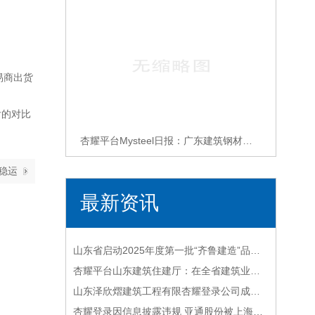
易商出货
后的对比
杏耀平台Mysteel日报：广东建筑钢材价格平稳运行 建筑信息成交价格暗降增加
稳运
行
最新资讯
山东省启动2025年度第一批“齐鲁建造”品牌遴选工作杏耀登录
杏耀平台山东建筑住建厅：在全省建筑业全产业链开展“齐鲁建造”品牌遴选！
山东泽欣熠建筑工程有限杏耀登录公司成立注册资本400万人民币
杏耀登录因信息披露违规 亚通股份被上海证监局责令改正广东建筑