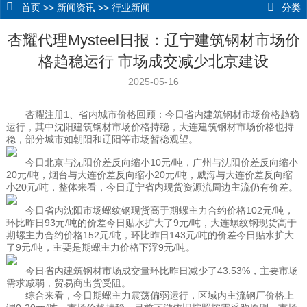
首页
>>
新闻资讯
>>
行业新闻
分类
杏耀代理Mysteel日报：辽宁建筑钢材市场价
格趋稳运行 市场成交减少北京建设
2025-05-16
杏耀注册
1、省内城市价格回顾：今日省内建筑钢材市场价格趋稳
运行，其中沈阳建筑钢材市场价格持稳，大连建筑钢材市场价格也持
稳，部分城市如朝阳和辽阳等市场暂稳观望。
今日北京与沈阳价差反向缩小10元/吨，广州与沈阳价差反向缩小
20元/吨，烟台与大连价差反向缩小20元/吨，威海与大连价差反向缩
小20元/吨，整体来看，今日辽宁省内现货资源流周边主流仍有价差。
今日省内沈阳市场螺纹钢现货高于期螺主力合约价格102元/吨，
环比昨日93元/吨的价差今日贴水扩大了9元/吨，大连螺纹钢现货高于
期螺主力合约价格152元/吨，环比昨日143元/吨的价差今日贴水扩大
了9元/吨，主要是期螺主力价格下浮9元/吨。
今日省内建筑钢材市场成交量环比昨日减少了43.53%，主要市场
需求减弱，贸易商出货受阻。
综合来看，今日期螺主力震荡偏弱运行，区域内主流钢厂价格上