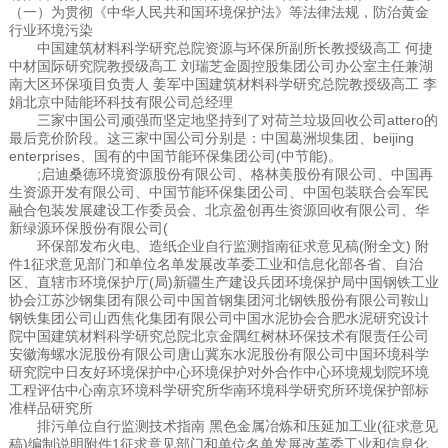
（一）为贯彻《中华人民共和国环境保护法》等法律法规，防治黄金
行业环境污染
中国建筑材料科学研究总院资源与环保所副所长教授级高工 何捷
中材国际研究院教授级高工 刘瑞芝金圆控股集团公司办公室主任兼湖
南大区环保项目负责人 姜军中国建筑材料科学研究总院教授级高工 李
娟北京中陆能环科技有限公司总经理
三家中国公司顽强而坚定地坚持到了对荷兰垃圾回收公司attero的
最后竞价阶段。这三家中国公司分别是：中国葛洲坝集团、beijing
enterprises、国有的中国节能环保集团公司(中节能)。
;启迪桑德环境资源股份有限公司、格林美股份有限公司、中国再
生资源开发有限公司、中国节能环保集团公司、中国包装联合会军民
融合包装发展建设工作委员会、北京盈创再生资源回收有限公司、华
新绿源环保股份有限公司(
环保部发布火电、造纸企业自行监测指南征求意见稿(附全文) 附
件1征求意见部门和单位名单发展改革委工业和信息化部各省、自治
区、直辖市环境保护厅(局)新疆生产建设兵团环境保护局中国钢铁工业
协会江苏沙钢集团有限公司中国首钢集团河北钢铁股份有限公司鞍山
钢铁集团公司山西焦化集团有限公司中国水泥协会合肥水泥研究设计
院中国建筑材料科学研究总院北京金隅红树林环保技术有限责任公司
安徽海螺水泥股份有限公司唐山冀东水泥股份有限公司中国环境科学
研究院中日友好环境保护中心环境保护对外合作中心环境规划院环境
工程评估中心南京环境科学研究所华南环境科学研究所环境保护部标
准样品研究所
排污单位自行监测技术指南 黑色金属冶炼和压延加工业(征求意见
稿)编制说明附件1征求意见部门和单位名单发展改革委工业和信息化