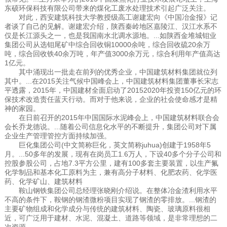
东硕环保科技有限公司带来的煤化工废水处理技术引起广泛关注。
对此，西安建筑科技大学教授级高工谢建宏向《中国冶金报》记
者谈了自己的见解。谢建宏介绍，陕西秦岭地区嘉陵江、汉江水系不
仅是长江源头之一，也是我国南水北调水源地。...如陕西金堆城钼业
集团公司从选钼尾矿中综合回收铜10000余吨，综合回收硫20余万
吨，综合回收铁40余万吨，年产值3000余万元，综合利用年产值高达
1亿元。
其中涌现出一批走在前列的优秀企业，中国建筑材料集团就位列
其中。...在2015关注气候中国峰会上，中国建筑材料集团董事长宋志
平透露，2015年，中国建材全面启动了20152020年投资150亿元的环
保技术改造责任蓝天行动。而对于他来说，企业的社会使命感才是精
神的家园。
在日前召开的2015年中国国际水泥峰会上，中国建筑材料联合会
会长乔龙德说。...随着公司信息化水平的不断提升，集团公司对下属
企业生产管理管控方面持续加强。
巨化集团公司(中文简称巨化，英文简称juhua)创建于1958年5
月。...50多年的发展，现有在岗员工1.6万人，下设40多个分子公司和
控股参股公司，占地7.3平方公里，建有100多套主要装置，以生产氟
化学制品和基本化工原料为主，兼有高分子材料、化肥农药、化学医
药、化学矿山、建筑材料
鞍山钢铁集团公司总经理张晓刚介绍说。在整体冶金渣利用水平
不高的条件下，鞍钢的钢渣微粉项目实现了钢渣的零排放。...钢渣的
主要矿物组成和化学成分与传统的建筑材料、陶瓷、玻璃原料很相
近，可广泛用于建材、水泥、混凝土、道路等领域，是非常理想的二
次资源。