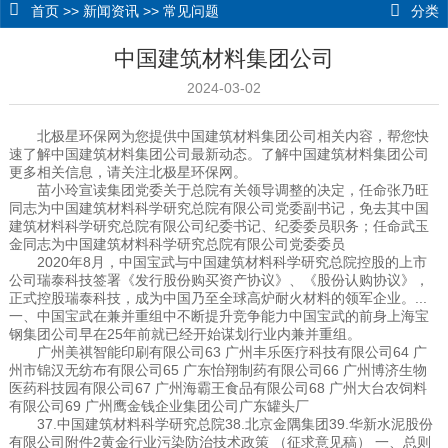
首页
>>
新闻资讯
>>
常见问题
分类
中国建筑材料集团公司
2024-03-02
北极星环保网为您提供中国建筑材料集团公司相关内容，帮您快
速了解中国建筑材料集团公司最新动态。了解中国建筑材料集团公司
更多相关信息，请关注北极星环保网。
苗小玲宣读集团党委关于总院有关领导调整的决定，任命张乃旺
同志为中国建筑材料科学研究总院有限公司党委副书记，免去其中国
建筑材料科学研究总院有限公司纪委书记、纪委委员职务；任命武玉
金同志为中国建筑材料科学研究总院有限公司党委委员
2020年8月，中国宝武与中国建筑材料科学研究总院控股的上市
公司瑞泰科技签署《发行股份购买资产协议》、《股份认购协议》，
正式控股瑞泰科技，成为中国乃至全球高炉耐火材料的领军企业。...
一、中国宝武在兼并重组中不断提升竞争能力中国宝武的前身上海宝
钢集团公司早在25年前就已经开始谋划行业内兼并重组。
广州美祺智能印刷有限公司63 广州丰乐医疗科技有限公司64 广
州市锦汉无纺布有限公司65 广东怡翔制药有限公司66 广州博济生物
医药科技园有限公司67 广州海霸王食品有限公司68 广州大台农饲料
有限公司69 广州鹰金钱企业集团公司广东罐头厂
37.中国建筑材料科学研究总院38.北京金隅集团39.华新水泥股份
有限公司附件2黄金行业污染防治技术政策 （征求意见稿） 一、总则