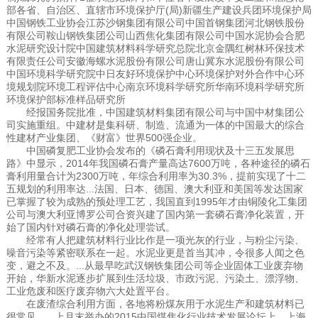
部各省、自治区、直辖市环境保护厅(局)新疆生产建设兵团环境保护局
中国钢铁工业协会江苏沙钢集团有限公司中国首钢集团河北钢铁股份
有限公司鞍山钢铁集团公司山西焦化集团有限公司中国水泥协会合肥
水泥研究设计院中国建筑材料科学研究总院北京金隅红树林环保技术
有限责任公司安徽海螺水泥股份有限公司唐山冀东水泥股份有限公司
中国环境科学研究院中日友好环境保护中心环境保护对外合作中心环
境规划院环境工程评估中心南京环境科学研究所华南环境科学研究所
环境保护部标准样品研究所
经报国务院批准，中国建筑材料集团有限公司与中国中材集团公
司实施重组。中建材是集科研、制造、流通为一体的中国最大的综合
性建材产业集团、《财富》世界500强企业。
中国磷复肥工业协会发布的《磷石膏利用现状及十三五发展思
路》中显示，2014年我国磷石膏产量高达7600万吨，各种途径的磷石
膏利用量合计为2300万吨，年综合利用率为30.3%，提前实现了十二
五规划的利用率达...法国、日本、德国、澳大利亚和美国等发达国家
已掌握了较为成熟的预处理工艺，我国直到1995年才由铜陵化工集团
公司与澳大利亚博罗公司合资兴建了国内第一套磷石膏净化装置，开
始了国内针对磷石膏的净化处理尝试。
经常有人把建筑材料行业比作是一项光灰的行业，与粉尘污染、
噪音污染等紧密联系在一起。水泥业更是首当其冲，令很多人闻之色
变，避之不及。...从最早吃武汉钢铁集团公司等企业固体工业废弃物
开始，华新水泥逐步扩展到生活垃圾、市政污泥、污染土、漂浮物、
工业危废和医疗废弃物六大处置平台。
在废渣综合利用方面，各地将粉煤灰用于水泥生产和建筑材料已
很常见。...上月末举办的2015中国煤焦化行业技术发展论坛上，上海