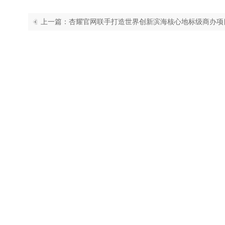
上一篇：杏耀官网联手打造世界创新滨海核心地标级商办项