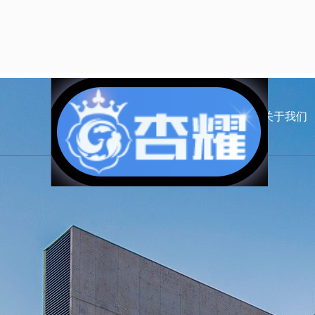
首页
关于我们