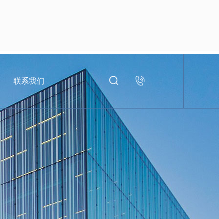
联系我们
400-