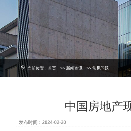
当前位置：
首页
>>
新闻资讯
>>
常见问题
中国房地产
发布时间：2024-02-20