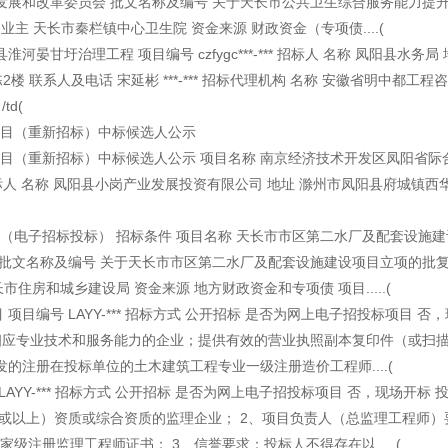
发展和改革委员会 批文名称及编号 关于天长市公共卫生综合服务能力提
院 项目业主 天长市秦栏镇中心卫生院 资金来源 财政资金（专项债....(
治理工程 项目编号 czfygc***-*** 招标人 名称 凤阳县水务局 
 联系人及电话 宋延彬 ***-*** 招标代理机构 名称 安徽省明中都工程
d(
目（重新招标）中标候选人公示
（重新招标）中标候选人公示 项目名称 南京经济技术开发区凤阳省际
** 招标人 名称 凤阳县小岗产业发展投资有限公司 地址 滁州市凤阳县府城镇西
子招标投标） 招标条件 项目名称 天长市市区第二水厂及配套设施建
 批文名称及编号 关于天长市市区第二水厂及配套设施建设项目立项的批复
长市住房和城乡建设局 资金来源 地方财政资金和专项债 项目.....(
号 LAYY-*** 招标方式 公开招标 是否为网上电子招投标项目 否
有相应专业技术和服务能力的企业；提供有效的营业执照副本复印件（或扫
注册在投标单位的土木建筑工程专业一级注册造价工程师....(
Y-*** 招标方式 公开招标 是否为网上电子招投标项目 否，现场开标 
或以上）资质或综合资质的监理企业； 2、项目负责人（总监理工程师）
注册监理工程师证书； 3、信誉要求：投标人不得存在以.....(