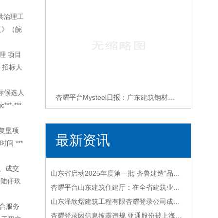
洪治理工
复》（皖
理 项目
 招标人
标候选人
杏耀平台Mysteel日报：广东建筑钢材价格平稳运行 建筑信息成交价格暗降增加
-***
地复垦项
最新资讯
间 ***
三、成交
山东省启动2025年度第一批“齐鲁建造”品牌遴选工作杏耀登录
万陆仟玖
杏耀平台山东建筑住建厅：在全省建筑业全产业链开展“齐鲁建造”品牌遴选！
山东泽欣熠建筑工程有限杏耀登录公司成立注册资本400万人民币
合服务
杏耀登录因信息披露违规 亚通股份被上海证监局责令改正广东建筑