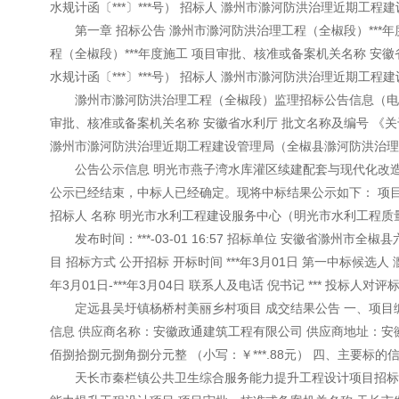
水规计函〔***〕***号） 招标人 滁州市滁河防洪治理近期工
第一章 招标公告 滁州市滁河防洪治理工程（全椒段）***年
程（全椒段）***年度施工 项目审批、核准或备案机关名称 安
水规计函〔***〕***号） 招标人 滁州市滁河防洪治理近期工
滁州市滁河防洪治理工程（全椒段）监理招标公告信息（电子招
审批、核准或备案机关名称 安徽省水利厅 批文名称及编号 《关于
滁州市滁河防洪治理近期工程建设管理局（全椒县滁河防洪治理近期
公告公示信息 明光市燕子湾水库灌区续建配套与现代化改造
公示已经结束，中标人已经确定。现将中标结果公示如下： 项目名称 
招标人 名称 明光市水利工程建设服务中心（明光市水利工程质量监督
发布时间：***-03-01 16:57 招标单位 安徽省滁州市
目 招标方式 公开招标 开标时间 ***年3月01日 第一中标候选人
年3月01日-***年3月04日 联系人及电话 倪书记 *** 投标人
定远县吴圩镇杨桥村美丽乡村项目 成交结果公告 一、项目编号：c
信息 供应商名称：安徽政通建筑工程有限公司 供应商地址：安徽
佰捌拾捌元捌角捌分元整 （小写：￥***.88元） 四、主要标的信
天长市秦栏镇公共卫生综合服务能力提升工程设计项目招标公告