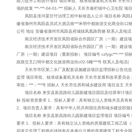
能力提升工程设计项目 项目审批、核准或备案机关名称 天长市
项的批复 ***-***-04-01-*** 招标人 天长市秦栏镇中心卫生
凤阳县淮河晏甘圩治理工程中标候选人公示 项目名称 凤阳县淮河晏甘圩
徽省滁州市凤阳县洪武大酒店南***米明中都旅游文化商业街12栋2楼
公司 地址 安徽省滁州市凤阳县府城镇凤凰路西侧 联系人及电话 /t
南京经济技术开发区凤阳省际合作园区厂房（一期）建设项
南京经济技术开发区凤阳省际合作园区厂房（一期）建设项目
厂房（一期）建设项目（重新招标） 项目编号 czfygc***-*
政路交叉口明中都文化旅游商业街c02-5幢***号 联系人及电话(
天长市市区第二水厂及配套设施建设项目监理招标公告信息（电
监理 项目审批、核准或备案机关名称 天长市发展和改革委员会
审批﹝***﹞***号 招标人 天长市住房和城乡建设局 项目业主 天
项目名称 来安县新昌路幼儿园新建项目跟踪及结算审计项目 项目编
标 投标资质要求 1、投标人要求：具有独立法人资格并且具
2、项目负责人要求：具有中华人民共和国住房和城乡建设部颁发的
项目名称 来安县新昌路幼儿园新建项目监理项目 项目编号 LAY
要求 1、投标人要求：具有独立法人资格的房屋建筑工程乙级（
拟派总监理工程师必须持有在本单位注册的房屋建筑工程专业国家级