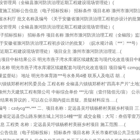
程建设管理局（全椒县滁河防洪治理近期工程建设现场管理处）(
度施工招标公告信息（电子招标投标） 招标条件 项目名称 滁州市滁河防
徽省水利厅 批文名称及编号 《关于安徽省滁河防洪治理工程初步设计的批
程建设管理局（全椒县滁河防洪治理近期工程建设现场管理处）(
标投标） 招标条件 项目名称 滁州市滁河防洪治理工程（全椒段）监
安徽省滁河防洪治理工程初步设计的批复》（皖水规计函〔***〕***号）
工程建设现场管理处） 项目业主 滁州市滁河防洪治理近...(
项目中标结果公示 明光市燕子湾水库灌区续建配套与现代化改造项目中
明光市燕子湾水库灌区续建配套与现代化改造项目 项目编号 czmggc***
站） 地址 明光市体育路***号水务局4楼 联系人及电话 胡...(
全椒县六镇镇郑桥村村民委员会 工程名称 全椒县六镇镇郑桥村“四高丰产片”土
 滁州力天建筑工程有限公司 中标综合单价 ***元/亩（壹仟陆佰元/亩） 公示时
对评标结果有异议的，可以在公示期内提出质疑。质疑材料应当.....(
zdycg***-*** 二、项目名称：定远县吴圩镇杨桥村美丽乡村项目 
省定远县岱山路东侧古城上河坊14幢***室 成交金额：大写：叁佰零壹
息 工程类 名称：定远县吴圩镇杨桥村美丽乡村项目 施工范围.....(
信息（电子招标投标） 招标条件 项目名称 天长市秦栏镇公共卫生综