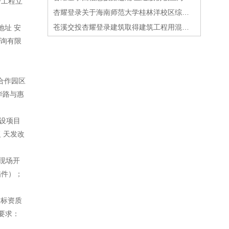
升工程立
杏耀登录关于海南师范大学桂林洋校区综合体育馆项目建筑设计方案批前公示
苍溪交投杏耀登录建筑取得建筑工程用混凝土保养装置专利提高了装置的适用性
地址 安
咨询有限
合作园区
华路与惠
设项目
 天发改
，现场开
描件）；
投标资质
要求：