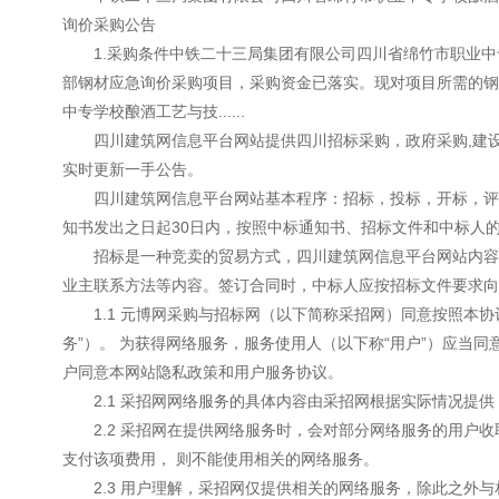
询价采购公告
1.采购条件中铁二十三局集团有限公司四川省绵竹市职业中
部钢材应急询价采购项目，采购资金已落实。现对项目所需的钢
中专学校酿酒工艺与技......
四川建筑网信息平台
网站
提供四川招标采购，政府采购,建
实时更新一手公告。
四川建筑网信息平台
网站
基本程序：招标，投标，开标，评
知书发出之日起30日内，按照中标通知书、招标文件和中标人
招标是一种竞卖的贸易方式，四川建筑网信息平台网站内容里
业主联系方法等内容。签订合同时，中标人应按招标文件要求向
1.1 元博网采购与招标网（以下简称采招网）同意按照本协
务”）。 为获得网络服务，服务使用人（以下称“用户”）应当
户同意本网站隐私政策和用户服务协议。
2.1 采招网网络服务的具体内容由采招网根据实际情况提供
2.2 采招网在提供网络服务时，会对部分网络服务的用户收
支付该项费用， 则不能使用相关的网络服务。
2.3 用户理解，采招网仅提供相关的网络服务，除此之外与