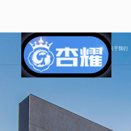
首页
关于我们