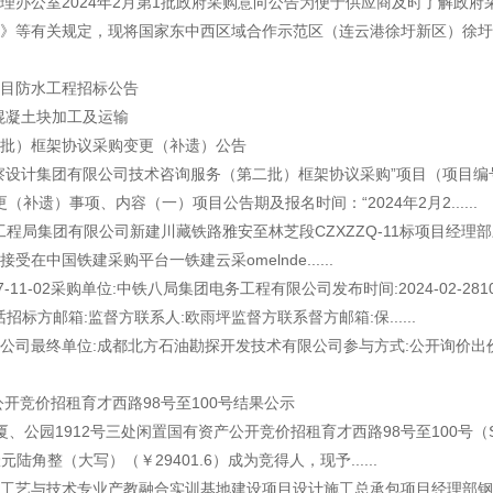
公室2024年2月第1批政府采购意向公告为便于供应商及时了解政府
》等有关规定，现将国家东中西区域合作示范区（连云港徐圩新区）徐圩
目防水工程招标公告
混凝土块加工及运输
批）框架协议采购变更（补遗）公告
察设计集团有限公司技术咨询服务（第二批）框架协议采购”项目（项目编
变更（补遗）事项、内容（一）项目公告期及报名时间：“2024年2月2......
桥工程局集团有限公司新建川藏铁路雅安至林芝段CZXZZQ-11标项目经理
国铁建采购平台一铁建云采omelnde......
-02采购单位:中铁八局集团电务工程有限公司发布时间:2024-02-2810
电话招标方邮箱:监督方联系人:欧雨坪监督方联系督方邮箱:保......
限公司最终单位:成都北方石油勘探开发技术有限公司参与方式:公开询价出
竞价招租育才西路98号至100号结果公示
厦、公园1912号三处闲置国有资产公开竞价招租育才西路98号至100号（S
整（大写）（￥29401.6）成为竞得人，现予......
艺与技术专业产教融合实训基地建设项目设计施工总承包项目经理部钢