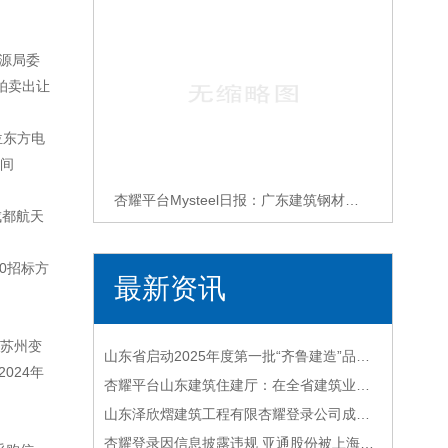
源局委
拍卖出让
位东方电
间
杏耀平台Mysteel日报：广东建筑钢材价格平稳运行 建筑信息成交价格暗降增加
成都航天
00招标方
最新资讯
苏州变
山东省启动2025年度第一批“齐鲁建造”品牌遴选工作杏耀登录
024年
杏耀平台山东建筑住建厅：在全省建筑业全产业链开展“齐鲁建造”品牌遴选！
山东泽欣熠建筑工程有限杏耀登录公司成立注册资本400万人民币
杏耀登录因信息披露违规 亚通股份被上海证监局责令改正广东建筑