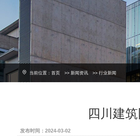
当前位置：
首页
>>
新闻资讯
>>
行业新闻
四川建筑
发布时间：2024-03-02