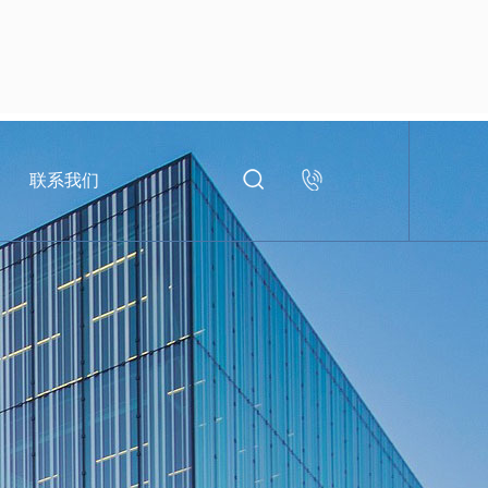
联系我们
400-