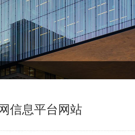
网信息平台网站