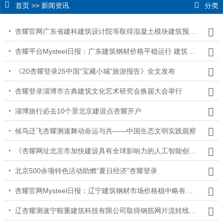
首页
>>
新闻资讯
分类
杏耀官网广东省建科建筑设计院等取得混凝土模块建筑预制双梁与预制双墙连接结构及施工方法专利
杏耀平台Mysteel日报：广东建筑钢材价格平稳运行 建筑信息成交价格暗降增加
《20杏耀登录25中国“宝藏小城”旅游报告》全文发布
杏耀登录淄博市古典建筑文化艺术研究会换届大会举行
淄博旅行必去10个景北京建设点杏耀开户
候鸟迁飞杏耀测速舞动命运与共——中国生态文明实践观察
《杏耀网址北京市加快建设具有全球影响力的人工智能创新策源地实施方案（2023-2025年）》解读广东建筑
北京500余项特色活动助燃“夏日经济”杏耀登录
杏耀官网Mysteel日报：辽宁建筑钢材市场价格稳中略有松动 成交回落
辽杏耀测速宁鞍重建筑科技有限公司取得钢筋网片流转线专利